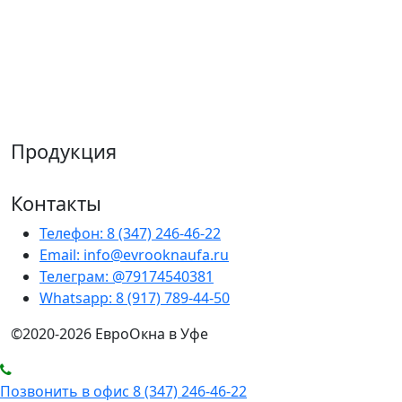
предлагаем профиль, созданный на основе
экологически чистых материалов высокого
качества по разумной цене
отправляем продукцию в любую точку страны
подтверждаем качество документально
Продукция
Контакты
Телефон: 8 (347) 246-46-22
Email: info@evrooknaufa.ru
Телеграм: @79174540381
Whatsapp: 8 (917) 789-44-50
©2020-2026 ЕвроОкна в Уфе
Позвонить в офис 8 (347) 246-46-22