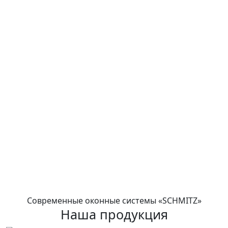
ЗАВОД-ИЗГОТОВИТЕЛЬ
пластиковых окон SCHMITZ
Немецкие
технологии
Европейское
оборудование
Квалифицированный
персонал
Современные оконные системы «SCHMITZ»
Наша продукция